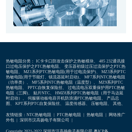
热敏电阻分类：
IC卡卡口防攻击保护之热敏模块
、
485 232通讯接
口过电压保护之PTC热敏电阻
、
变压器初级过压过流保护之PTC热
敏电阻
、
MZ1系列PTC热敏电阻(用于过电流保护)
、
MZ3系列PTC
热敏电阻(用于节能灯、镇流器延时启动)
、
MF7系列NTC热敏电阻
（功率类）
、
MF5系列NTC热敏电阻（温度型）
、
MZ9系列PTC
热敏电阻
、
PPTC自恢复保险丝
、
过电流电压双重保护用PTC热敏
电阻（三脚)
、
贴片NTC
、
HMZ8系列PTC热敏电阻（用于马达延
时启动）
、
伺服驱动板电容开机防浪涌PTC热敏电阻
、
产品总
图
、
KPT系列PTC自复保险丝
、
温度传感器
、
压敏电阻
、
其他
、
友情链接：
NTC热敏电阻
|
PTC热敏电阻
|
热敏电阻
|
网络推广
外包
|
深圳市汉高扬电子有限公司
|
Copyright 2021-2022 深圳市汉高扬电子有限公司 粤ICP备